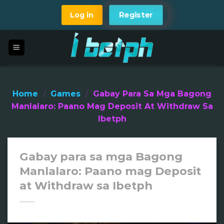
Skip
Log in
Register
to
content
Home
/
Games
/
Gabay Para Sa Mga Bagong
Manlalaro: Paano Mag Deposit At Withdraw Sa
Ibetph
Gabay para sa mga Bagong
Manlalaro: Paano mag Deposit
at Withdraw sa Ibetph