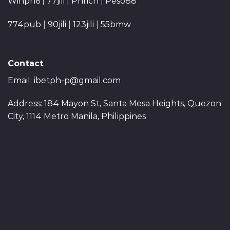
Winph6
|
77jili
|
Phrich
|
Peso88
774pub
|
90jili
|
123jili
|
55bmw
Contact
Email:
ibetph-p@gmail.com
Address: 184 Mayon St, Santa Mesa Heights, Quezon
City, 1114 Metro Manila, Philippines