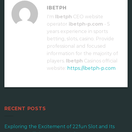
IBETPH
I'm
Ibetph
CEO website
operator
ibetph-p.com
- 5
years experience in sports
betting, slots, casino. Provide
professional and focused
information for the majority of
players.
Ibetph
Casinos official
website:
https://ibetph-p.com
RECENT POSTS
Exploring the Excitement of 22fun Slot and Its