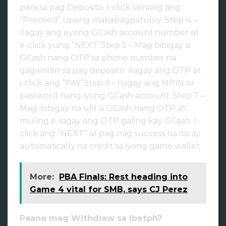
para sa pag Deposito. I-click lamang ang
“Proceed” upang makapagpatuloy. Step 4 –
Ilagay ang eyong GCash account number at
e-click yung “NEXT”Step 5 – Mag bibigay si
GCash nang OTP sa phone number na
gagamitin sa pag deposito. Ilagay ang OTP at
i-click ang “PAY”Step 6 – Ilagay ang MPIN or
password nang iyong GCash account. Step 7 –
Mag-bibigay na ulit si GCash nang OTP at
muling e-lagay ang OTP galing kay GCash. I-
click ang “NEXT” at pag nag success na ito ay
automatically na credit sa iyong game wallet.
More:
PBA Finals: Rest heading into
Game 4 vital for SMB, says CJ Perez
Paano mag Withdraw sa Ibetph?