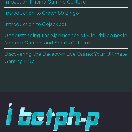
Impact on Filipino Gaming Culture
Introduction to Crown89 Bingo
Introduction to Gojackpot
Understanding the Significance of 4 in Philippines in
Modern Gaming and Sports Culture
Discovering the Davaowin Live Casino: Your Ultimate
Gaming Hub